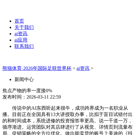
首页
关于我们
ai资讯
ai应用
联系我们
熊猫体育·2026年国际足联世界杯
>
ai资讯
>
新闻中心
焦点产物的率一度接0%
发布时间：2026-03-11 22:59
传说中的AI东西听起来很牛，成功跨界成为一名职业从
播。目前正在全国具有13大讲授取办事，比拟于盲目试错付出
的和时间成本，系统进修的投资报答率更高。说一千道一万，
循序渐进。运营团队对其店肆进行了从视觉、详情页到流量布
局、促销策略的全方位优化。做出能卖货的账号？美迪的《抖