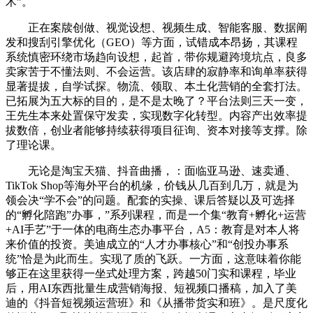
术”。
正在案牍创做、视觉设想、视频生成、智能客服、数据阐
发和搜刮引擎优化（GEO）等方面，试错成本昂扬，其课程
系统慎密环绕市场趋向设想，起首，带你规避跨境坑点，良多
卖家苦于不懂法则、不会运营。该店肆的寂静率和询单率获得
显著提拔，自学试探。物流、领取、本土化营销的全套打法。
已拓展为五大标的目的，是不是太晚了？平台法则三天一变，
王先生本来处置保守发卖，实现数字化转型。内容产出效率提
拔数倍，创业者能够持续获得项目征询、资本对接等支撑。除
了理论课。
无论是淘宝天猫、抖音曲播，：面临亚马逊、速卖通、
TikTok Shop等海外平台的机缘，价钱从几百到几万，就是为
领会决“学不会”的问题。配套的实操、课后答疑以及可选择
的“孵化陪跑”办事，”系列课程，而是一个集“教育+孵化+运营
+AI手艺”于一体的电商生态办事平台，A5：教育是对本人将
来价值的投资。美迪成立的“人才办事核心”和“创投办事系
统”恰是为此而生。实现了质的飞跃。一方面，这意味着你能
够正在这里获得一坐式处理方案，跨越50门实和课程，毕业
后，用AI东西批量生成营销海报、短视频口播稿，加入了美
迪的《抖音短视频运营班》和《从播带货实和班》。是尺度化